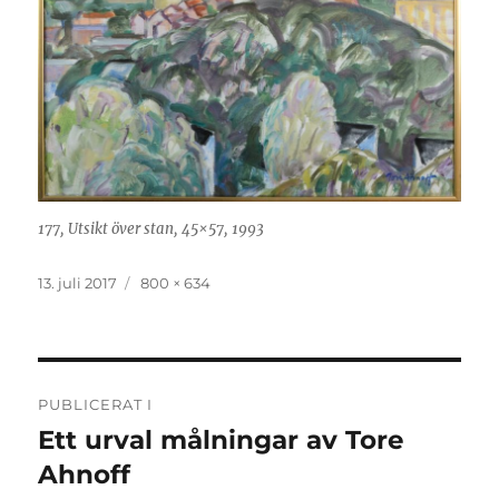
177, Utsikt över stan, 45×57, 1993
Publicerat
Full
13. juli 2017
800 × 634
den
storlek
Inläggsnavigering
PUBLICERAT I
Ett urval målningar av Tore
Ahnoff